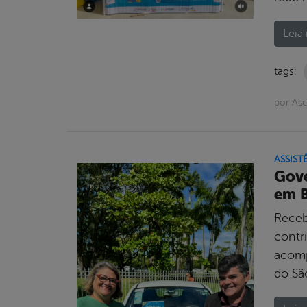
Leia 
tags:
por As
ASSIST
Gove
em B
Receb
contri
acomp
do Sã