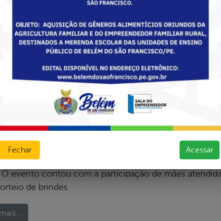
ssionais de diversos municípios para troca de experiênci
assistenciais. A participação da equipe reafirma o comp
mais...
ASSISTÊNCIASOCIAL
FORTALECENDOVÍNCULOS
GOVERNODEPE
om, publicado em 19/06/2026 13h48, última modificação em 19/06/2
ÊNCIA SOCIAL
 voz que protege, amor que acolhe.
Fechar
Acessar
retaria Municipal de Assistência Social realizou um c
 O evento contou com a participação de mães atendidas
orteio de brindes
mais...