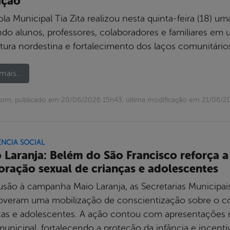
ição
ola Municipal Tia Zita realizou nesta quinta-feira (18)
ndo alunos, professores, colaboradores e familiares em
ltura nordestina e fortalecimento dos laços comunitário
mais...
com, publicado em 20/06/2026 15h43, última modificação em 21/06/2
ÊNCIA SOCIAL
 Laranja: Belém do São Francisco reforça a
oração sexual de crianças e adolescentes
usão à campanha Maio Laranja, as Secretarias Municipais
veram uma mobilização de conscientização sobre o co
ças e adolescentes. A ação contou com apresentações m
municipal, fortalecendo a proteção da infância e incent