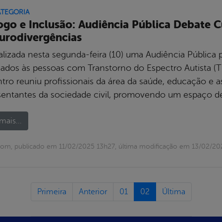
ATEGORIA
ogo e Inclusão: Audiência Pública Debate 
urodivergências
alizada nesta segunda-feira (10) uma Audiência Pública 
nados às pessoas com Transtorno do Espectro Autista (T
ro reuniu profissionais da área da saúde, educação e ass
sentantes da sociedade civil, promovendo um espaço de
mais...
om, publicado em 11/02/2025 13h27, última modificação em 13/02/20
Primeira
Anterior
01
02
Última