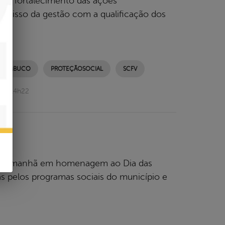
as e fortalecimento das ações
romisso da gestão com a qualificação dos
RNAMBUCO
PROTEÇÃOSOCIAL
SCFV
026 14h22
afé da manhã em homenagem ao Dia das
 pelos programas sociais do município e