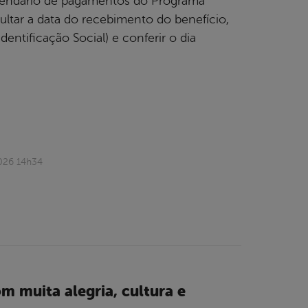
calendário de pagamentos do Programa
sultar a data do recebimento do benefício,
entificação Social) e conferir o dia
026 14h34
m muita alegria, cultura e