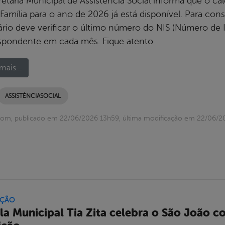
retaria Municipal de Assistência Social informa que o 
Família para o ano de 2026 já está disponível. Para con
rio deve verificar o último número do NIS (Número de Id
spondente em cada mês. Fique atento
mais...
ASSISTÊNCIASOCIAL
com, publicado em 22/06/2026 13h59, última modificação em 22/06/2
ÇÃO
la Municipal Tia Zita celebra o São João co