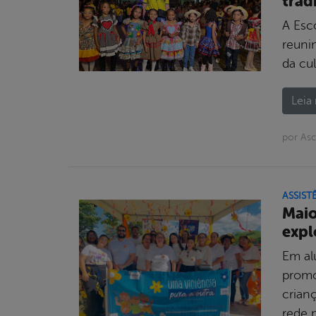
trad
A Esc
reuni
da cu
Leia 
por As
ASSIST
Maio
expl
Em al
promo
crian
rede 