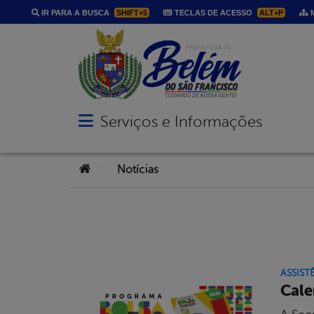
IR PARA A BUSCA
SHIFT+5
TECLAS DE ACESSO
ALT+P
M
Serviços e Informações
Abrir menu principal de navegação
Você está aqui:
>
Notícias
ASSIST
Cale