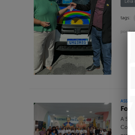
Leia 
tags:
por As
ASSIST
Fort
A Secr
Convi