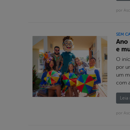
por Asc
SEM C
Ano 
e mu
O iní
por u
um mo
com a
Leia 
por Asc