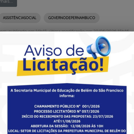
mais...
ASSISTÊNCIASOCIAL
GOVERNODEPERNAMBUCO
com, publicado em 14h45, última modificação em 20/06/2026 15h46
ÊNCIA SOCIAL
alecendo vínculos e construindo conhecim
etaria Municipal de Assistência Social participou do 2º 
vência e Fortalecimento de Vínculos (SCFV), em Belém 