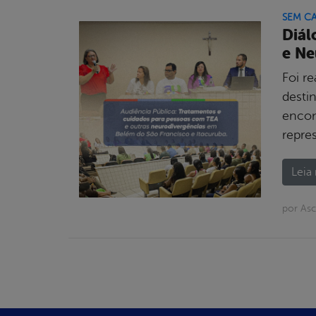
SEM C
Diál
e Ne
Foi re
desti
encont
repre
Leia 
por Asc