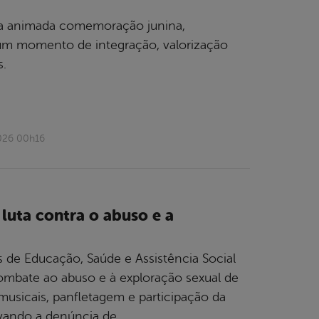
 uma animada comemoração junina,
 um momento de integração, valorização
s.
026 00h16
 luta contra o abuso e a
 de Educação, Saúde e Assistência Social
mbate ao abuso e à exploração sexual de
usicais, panfletagem e participação da
ivando a denúncia de