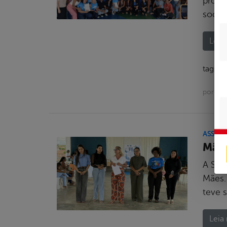
profi
socio
Leia 
tags:
por Asc
ASSIST
Mãe:
A Sec
Mães.
teve s
Leia 