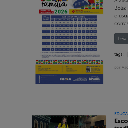
A Sec
Bolsa 
o usuá
corre
Leia 
tags:
por As
EDUCA
Esco