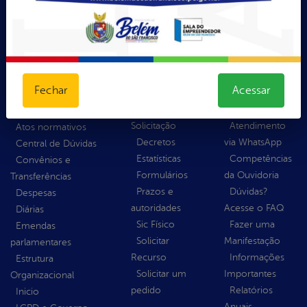
O Vice-Prefeito
Perguntas Frequentes
Portal da
E-sic
Ouvidoria
Transparência
Como
Acompanhar
Fechar
Acessar
solicitar
uma
Educação
Consulte sua
Manifestação
Saúde
Solicitação
Atendimento
Atos normativos
Decretos
via WhatsApp
Central de Dúvidas
Estatísticas
Competências
Convênios e
Formulários
da Ouvidoria
Transferências
Prazos e
Dúvidas?
Despesas
autoridades
Acesse o FAQ
Diárias
Sic Físico
Fazer uma
Emendas
Solicitar
Manifestação
parlamentares
Recurso
Informações
Estrutura
Solicitar um
Importantes
Organizacional
pedido
Relatórios
Inicio
Anuais