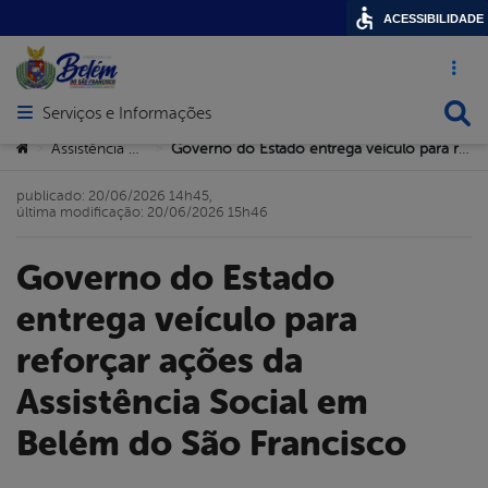
ACESSIBILIDADE
Acesso ráp
Busca
Serviços e Informações
Abrir menu principal de navegação
Você está aqui:
Assistência Social
Governo do Estado entrega veículo para reforçar ações da Assistência Social em Belém do São Francisco
>
>
publicado: 20/06/2026 14h45,
última modificação: 20/06/2026 15h46
Governo do Estado
entrega veículo para
reforçar ações da
Assistência Social em
Belém do São Francisco