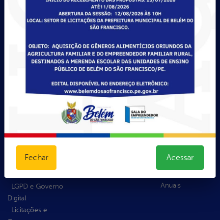
Portal da
E-sic
Ouvidoria
Transparência
Como
Acompanhar
solicitar
uma
Educação
Consulte sua
Manifestação
Saúde
Solicitação
Atendimento
Atos normativos
Decretos
via WhatsApp
Central de Dúvidas
Estatísticas
Competências
Convênios e
Formulários
da Ouvidoria
Transferências
Prazos e
Dúvidas?
Despesas
autoridades
Acesse o FAQ
Diárias
Sic Físico
Fazer uma
Emendas
Solicitar
Manifestação
parlamentares
Recurso
Informações
Estrutura
Fechar
Acessar
Solicitar um
Importantes
Organizacional
pedido
Relatórios
Inicio
Anuais
LGPD e Governo
Digital
Licitações e