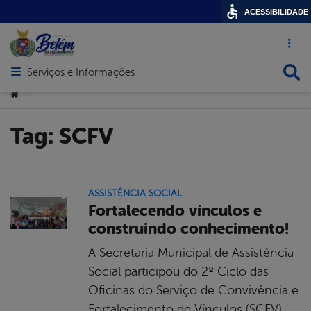
ACESSIBILIDADE
Acesso ráp
Busca
Serviços e Informações
Abrir menu principal de navegação
Você está aqui:
>
Tag:
SCFV
ASSISTÊNCIA SOCIAL
Fortalecendo vínculos e
construindo conhecimento!
A Secretaria Municipal de Assistência
Social participou do 2º Ciclo das
Oficinas do Serviço de Convivência e
Fortalecimento de Vínculos (SCFV),