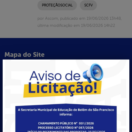
PROTEÇÃOSOCIAL
SCFV
por Ascom, publicado em 19/06/2026 13h48,
última modificação em 19/06/2026 14h22
Mapa do Site
A Prefeitura
Contato
Glossário
Hino Municipal
História do Município
Notícias
O Prefeito
O Vice-Prefeito
Perguntas Frequentes