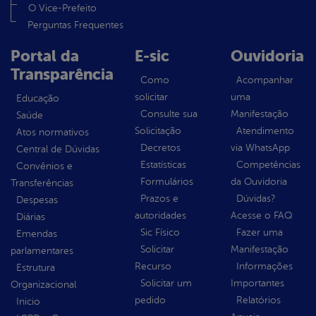
O Vice-Prefeito
Perguntas Frequentes
Portal da
E-sic
Ouvidoria
Transparência
Como
Acompanhar
solicitar
uma
Educação
Consulte sua
Manifestação
Saúde
Solicitação
Atendimento
Atos normativos
Decretos
via WhatsApp
Central de Dúvidas
Estatísticas
Competências
Convênios e
Formulários
da Ouvidoria
Transferências
Prazos e
Dúvidas?
Despesas
autoridades
Acesse o FAQ
Diárias
Sic Físico
Fazer uma
Emendas
Solicitar
Manifestação
parlamentares
Recurso
Informações
Estrutura
Solicitar um
Importantes
Organizacional
pedido
Relatórios
Inicio