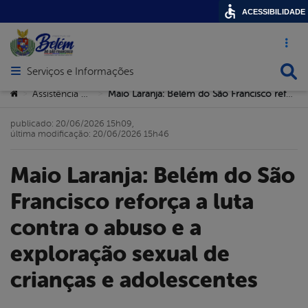
ACESSIBILIDADE
Acesso ráp
Busca
Serviços e Informações
Abrir menu principal de navegação
Você está aqui:
Assistência Social
Maio Laranja: Belém do São Francisco reforça a luta contra o abuso e a exploração sexual de crianças e adolescentes
>
>
publicado: 20/06/2026 15h09,
última modificação: 20/06/2026 15h46
Maio Laranja: Belém do São
Francisco reforça a luta
contra o abuso e a
exploração sexual de
crianças e adolescentes